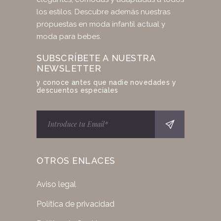
los estilos. Descubre además nuestras
propuestas en moda infantil actual y
moda para bebes.
SUBSCRÍBETE A NUESTRA
NEWSLETTER
y conoce antes que nadie novedades y
descuentos especiales
OTROS ENLACES
Aviso legal
Política de privacidad