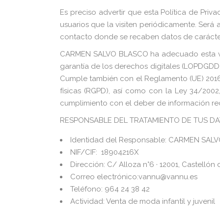
Es preciso advertir que esta Política de Priv
usuarios que la visiten periódicamente. Será 
contacto donde se recaben datos de carácte
CARMEN SALVO BLASCO ha adecuado esta web 
garantía de los derechos digitales (LOPDGDD
Cumple también con el Reglamento (UE) 2016/
físicas (RGPD), así como con la Ley 34/2002,
cumplimiento con el deber de información recog
RESPONSABLE DEL TRATAMIENTO DE TUS D
Identidad del Responsable: CARMEN SAL
NIF/CIF: 18904216X
Dirección: C/ Alloza n°6 · 12001, Castellón
Correo electrónico:vannu@vannu.es
Teléfono: 964 24 38 42
Actividad: Venta de moda infantil y juvenil