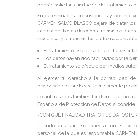
podrán solicitar la imitación del tratamiento
En determinadas circunstancias y por motivo
CARMEN SALVO BLASCO dejará de tratar los da
interesado, tienes derecho a recibir los dat
mecánica, y a transmitirlos a otro responsabl
El tratamiento esté basado en el consenti
Los datos hayan sido facilitados por la pe
El tratamiento se efectúe por medios auto
Al ejercer tu derecho a la portabilidad d
responsable cuando sea técnicamente posibl
Los interesados también tendrán derecho a la 
Española de Protección de Datos, si consider
¿CON QUÉ FINALIDAD TRATO TUS DATOS PE
Cuando un usuario se conecta con esta web p
personal de la que es responsable CARMEN S