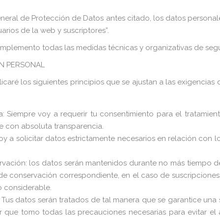
neral de Protección de Datos antes citado, los datos personale
arios de la web y suscriptores”.
 implemento todas las medidas técnicas y organizativas de segu
ÓN PERSONAL
licaré los siguientes principios que se ajustan a las exigenc
ncia: Siempre voy a requerir tu consentimiento para el tratami
te con absoluta transparencia.
oy a solicitar datos estrictamente necesarios en relación con lo
ervación: los datos serán mantenidos durante no más tiempo del
o de conservación correspondiente, en el caso de suscripciones, 
o considerable.
d: Tus datos serán tratados de tal manera que se garantice u
er que tomo todas las precauciones necesarias para evitar el