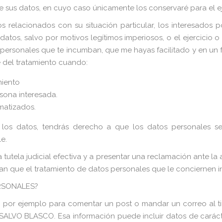
 de sus datos, en cuyo caso únicamente los conservaré para el e
s relacionados con su situación particular, los interesados 
tos, salvo por motivos legítimos imperiosos, o el ejercicio 
os personales que te incumban, que me hayas facilitado y en un
e del tratamiento cuando:
miento
rsona interesada.
matizados.
e los datos, tendrás derecho a que los datos personales s
e.
tutela judicial efectiva y a presentar una reclamación ante la 
an que el tratamiento de datos personales que le conciernen i
RSONALES?
or ejemplo para comentar un post o mandar un correo al titu
ALVO BLASCO. Esa información puede incluir datos de carácte