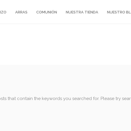
IZO
ARRAS
COMUNIÓN
NUESTRA TIENDA
NUESTRO B
sts that contain the keywords you searched for. Please try sea